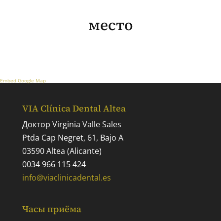
место
Embed Google Map
VIA Clínica Dental Altea
Доктор Virginia Valle Sales
Ptda Cap Negret, 61, Bajo A
03590 Altea (Alicante)
0034 966 115 424
info@viaclinicadental.es
Часы приёма